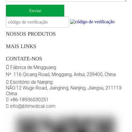
Enviar
NOSSOS PRODUTOS
MAIS LINKS
CONTATE-NOS

Fábrica de Mingguang:
Nº .116 Qicang Road, Minggang, Anhui, 239400, China
Escritório de Nanjing:

NÃO.12 Wuge Road, Jiangning, Nanjing, Jiangsu, 211113
China
+86-18936030251

info@jbhmedical.com
