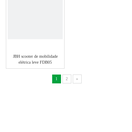
JBH scooter de mobilidade
elétrica leve FDB05
1
2
»