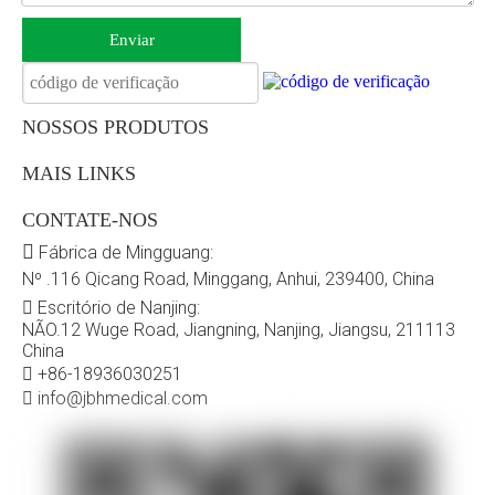
Enviar
NOSSOS PRODUTOS
MAIS LINKS
CONTATE-NOS

Fábrica de Mingguang:
Nº .116 Qicang Road, Minggang, Anhui, 239400, China
Escritório de Nanjing:

NÃO.12 Wuge Road, Jiangning, Nanjing, Jiangsu, 211113
China
+86-18936030251

info@jbhmedical.com
