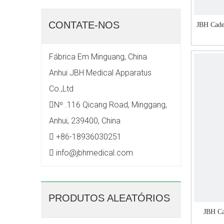
CONTATE-NOS
JBH Cade
Fábrica Em Minguang, China
Anhui JBH Medical Apparatus
Co.,Ltd
Nº .116 Qicang Road, Minggang,

Anhui, 239400, China
+86-18936030251

info@jbhmedical.com

PRODUTOS ALEATÓRIOS
JBH Ca