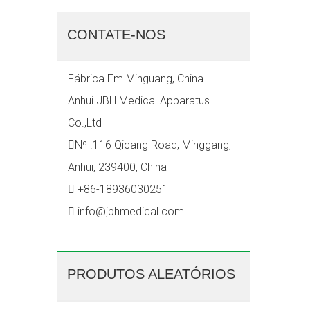
CONTATE-NOS
Fábrica Em Minguang, China
Anhui JBH Medical Apparatus
Co.,Ltd
Nº .116 Qicang Road, Minggang,

Anhui, 239400, China
+86-18936030251

info@jbhmedical.com

PRODUTOS ALEATÓRIOS