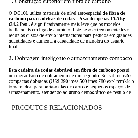
1. Construção superior em fibra de carbono
O DC10L utiliza materiais de nível aeroespacial
de fibra de
carbono para cadeiras de rodas
. Pesando apenas
15,5 kg
(34,2 lbs)
, é significativamente mais leve que os modelos
tradicionais em liga de alumínio. Este peso extremamente leve
reduz os custos de envio internacional para pedidos em grandes
quantidades e aumenta a capacidade de manobra do usuário
final.
2. Dobragem inteligente e armazenamento compacto
Esta
cadeira de rodas dobrável em fibra de carbono
possui
um mecanismo de dobramento de um segundo. Suas dimensões
compactas dobradas (US$ 290 imes 560 imes 780 ext{ mm}$) o
tornam ideal para porta-malas de carros e pequenos espaços de
armazenamento, atendendo ao grupo demográfico de “estilo de
vida ativo”.
PRODUTOS RELACIONADOS
3. Mobilidade de viagem aprovada pela companhia
aérea
Equipado com uma
bateria de lítio removível de 24V 12Ah
, o
DC10L é totalmente compatível com os regulamentos das