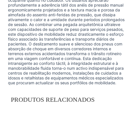
ocupante quanto no cuidador. Os usuários apreciarão
profundamente a aderência tátil dos anéis de pressão manual
ergonomicamente projetados e a textura macia e porosa da
almofada do assento anti-feridas de pressão, que dissipa
ativamente o calor e a umidade durante períodos prolongados
de sessão. Ao combinar uma pegada arquitetônica ultraleve
com capacidades de suporte de peso para serviços pesados,
este dispositivo de mobilidade reduz drasticamente o esforço
físico associado às transferências e transporte diários de
pacientes. O deslizamento suave e silencioso dos pneus com
absorção de choque em diversos corredores internos e
terrenos externos acidentados transforma o trânsito rotineiro
em uma viagem confortável e contínua. Esta dedicação
intransigente ao conforto táctil, à integridade estrutural e à
manobrabilidade fluida torna-o num activo indispensável para
centros de reabilitação modernos, instalações de cuidados a
idosos e retalhistas de equipamentos médicos especializados
que procuram actualizar os seus portfólios de mobilidade.
PRODUTOS RELACIONADOS
Principais recursos e destaques
Descubra os atributos especializados que fazem desta
cadeira de mobilidade a escolha preferida de distribuidores
globais e compradores institucionais. Cada recurso é
projetado propositalmente para aumentar a eficiência