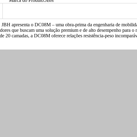
Marca do Produto:
JBH
, JBH apresenta o DC08M – uma obra-prima da engenharia de mobilid
ibuidores que buscam uma solução premium e de alto desempenho para o
 de 20 camadas, a DC08M oferece relações resistência-peso incomparáv