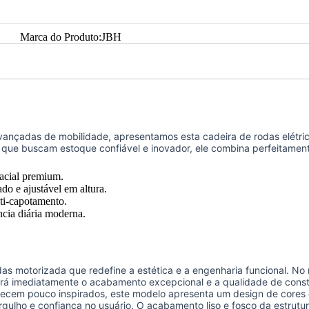
Marca do Produto:
JBH
avançadas de mobilidade, apresentamos esta cadeira de rodas elétr
s que buscam estoque confiável e inovador, ele combina perfeitamen
pacial premium.
do e ajustável em altura.
nti-capotamento.
cia diária moderna.
das motorizada que redefine a estética e a engenharia funcional. N
tará imediatamente o acabamento excepcional e a qualidade de const
parecem pouco inspirados, este modelo apresenta um design de cores
rgulho e confiança no usuário. O acabamento liso e fosco da estrutu