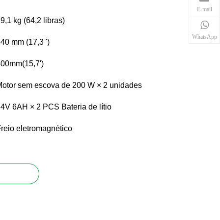
E-mail
9,1 kg (64,2 libras)
WhatsApp
40 mm (17,3 ')
00mm(15,7')
otor sem escova de 200 W × 2 unidades
4V 6AH × 2 PCS Bateria de lítio
reio eletromagnético