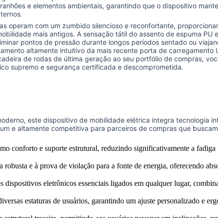
ranhões e elementos ambientais, garantindo que o dispositivo mant
ternos.
 operam com um zumbido silencioso e reconfortante, proporcionan
mobilidade mais antigos. A sensação tátil do assento de espuma PU 
iminar pontos de pressão durante longos períodos sentado ou viajan
cionamento altamente intuitivo da mais recente porta de carregament
adeira de rodas de última geração ao seu portfólio de compras, vo
sico supremo e segurança certificada e descomprometida.
derno, este dispositivo de mobilidade elétrica integra tecnologia i
mium e altamente competitiva para parceiros de compras que buscam
o conforto e suporte estrutural, reduzindo significativamente a fadiga
 robusta e à prova de violação para a fonte de energia, oferecendo ab
dispositivos eletrônicos essenciais ligados em qualquer lugar, combin
versas estaturas de usuários, garantindo um ajuste personalizado e er