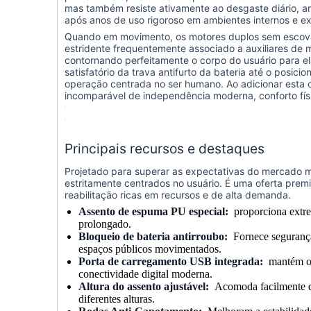
mas também resiste ativamente ao desgaste diário, ar
após anos de uso rigoroso em ambientes internos e ex
Quando em movimento, os motores duplos sem escovas
estridente frequentemente associado a auxiliares de 
contornando perfeitamente o corpo do usuário para el
satisfatório da trava antifurto da bateria até o posi
operação centrada no ser humano. Ao adicionar esta c
incomparável de independência moderna, conforto fí
Principais recursos e destaques
Projetado para superar as expectativas do mercado mo
estritamente centrados no usuário. É uma oferta pre
reabilitação ricas em recursos e de alta demanda.
Assento de espuma PU especial:
proporciona extrem
prolongado.
Bloqueio de bateria antirroubo:
Fornece segurança
espaços públicos movimentados.
Porta de carregamento USB integrada:
mantém os 
conectividade digital moderna.
Altura do assento ajustável:
Acomoda facilmente di
diferentes alturas.