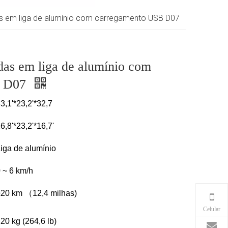
s em liga de alumínio com carregamento USB D07
das em liga de alumínio com
B D07
3,1'*23,2'*32,7
6,8'*23,2'*16,7'
iga de alumínio
 ~ 6 km/h
20 km （12,4 milhas)
Celular
20 kg (264,6 lb)