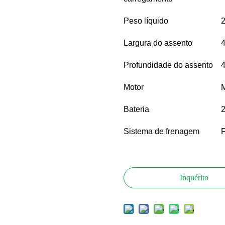
Peso líquido
2
Largura do assento
4
Profundidade do assento
4
Motor
M
Bateria
2
Sistema de frenagem
F
Inquérito