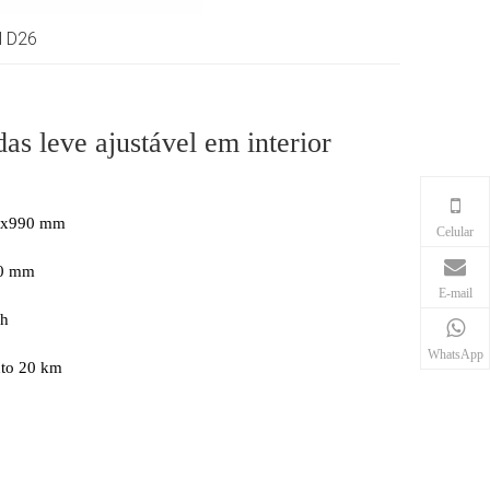
l D26
as leve ajustável em interior
0x990 mm
Celular
20 mm
E-mail
/h
WhatsApp
nto 20 km