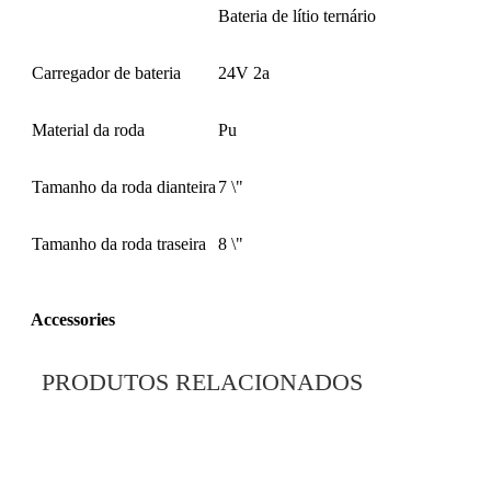
Bateria de lítio ternário
Carregador de bateria
24V 2a
Material da roda
Pu
Tamanho da roda dianteira
7 \"
Tamanho da roda traseira
8 \"
A
ccessories
1. Almofada da cabeça
PRODUTOS RELACIONADOS
2. Kits de intalação de controle do cargueiro
3. titular do telefone celular
4. Saco de armazenamento