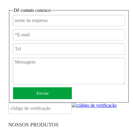
5. Chave da perna
Dê contato conosco
6. banco traseiro atacável
7. Bolsa de viagem
8. Lanterna
9. Titular da xícara
JBH Cadeira de rodas dobrável elétrica para viagem D06
Enviar
NOSSOS PRODUTOS