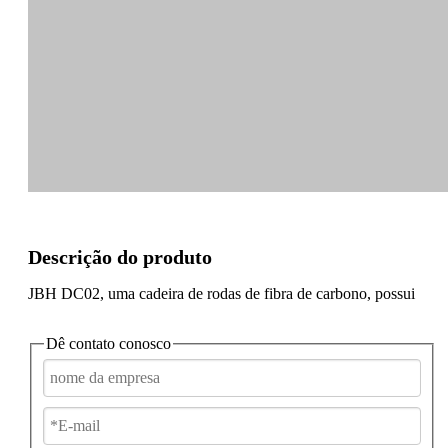
Descrição do produto
JBH DC02, uma cadeira de rodas de fibra de carbono, possui
um controlador preciso e sensível, que oferece aos usuários uma
melhor experiência de condução. O design de dobragem
Dê contato conosco
automática é tão conveniente para pessoas em diferentes idade.
Características