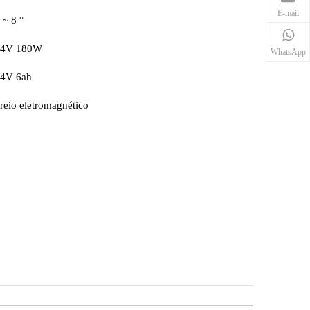
E-mail
 ~ 8 °
24V 180W
WhatsApp
4V 6ah
reio eletromagnético