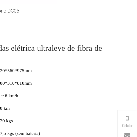
bono DC05
s elétrica ultraleve de fibra de
920*560*975mm
600*310*810mm
 ~ 6 km/h
0 km
20 kgs
Celular
7,5 kgs (sem bateria)