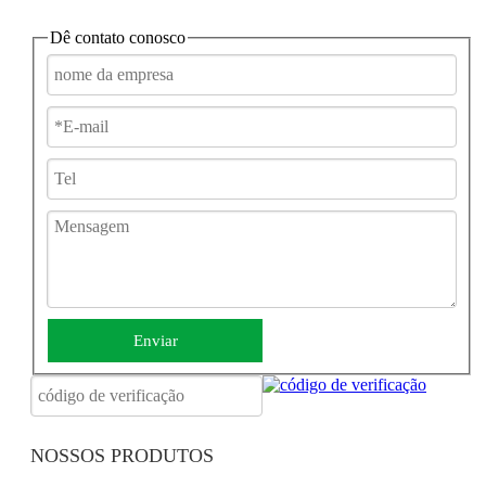
Largura do assento
490 milímetros
Dê contato conosco
Profundidade do assento
400 milímetros
Capacidade máxima
120 kg (264 libras)
Peso líquido (sem bateria)
20,9 kg (46 libras)
Peso bruto (com bateria)
25,3 kg (55,7 libras)
Especificações do motor
250 W * 2 motores sem escova de alt
24V 6AH * 2 baterias de lítio (remov
Especificações da bateria
companhia aérea)
JBH Cadeira de rodas elétrica de fibra de carbono DC02
Autonomia
20 km (15,5 milhas)
Enviar
Velocidade máxima
6km/h
Roda dianteira Roda
Pneu sólido PU de 8 polegadas
traseira
Pneu sólido PU de 12,5 polegadas (
NOSSOS PRODUTOS
Capacidade de escalada