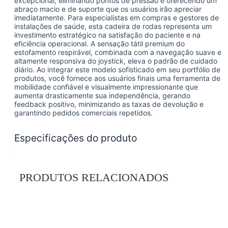
excepcional, eliminando pontos de pressão e oferecendo um
abraço macio e de suporte que os usuários irão apreciar
imediatamente. Para especialistas em compras e gestores de
instalações de saúde, esta cadeira de rodas representa um
investimento estratégico na satisfação do paciente e na
eficiência operacional. A sensação tátil premium do
estofamento respirável, combinada com a navegação suave e
altamente responsiva do joystick, eleva o padrão de cuidado
diário. Ao integrar este modelo sofisticado em seu portfólio de
produtos, você fornece aos usuários finais uma ferramenta de
mobilidade confiável e visualmente impressionante que
aumenta drasticamente sua independência, gerando
feedback positivo, minimizando as taxas de devolução e
garantindo pedidos comerciais repetidos.
Especificações do produto
Material da estrutura
Toda fibra de carbono
PRODUTOS RELACIONADOS
Tamanho total (desdobrado)
1050*600*950mm
Tamanho da dobra
600*350*770mm