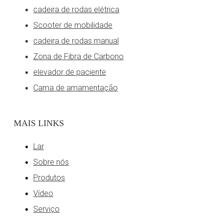
cadeira de rodas elétrica
Scooter de mobilidade
cadeira de rodas manual
Zona de Fibra de Carbono
elevador de paciente
Cadeira de rodas elétrica dobrável todo terreno D37
Descrição:
Cama de amamentação
JBH D12, uma cadeira de rodas inteligente com sistema de
freio eletromagnético que pode frear imediatamente quando você
liberou o joystick. Super fácil de operar, não importa quem o
MAIS LINKS
use.
Lar
Sobre nós
Características:
Produtos
1. Oferecendo uma impressionante capacidade de transporte
de 120 kg
Vídeo
2. Atualizamos a versão D12C, anjo de volta ajustável
Serviço