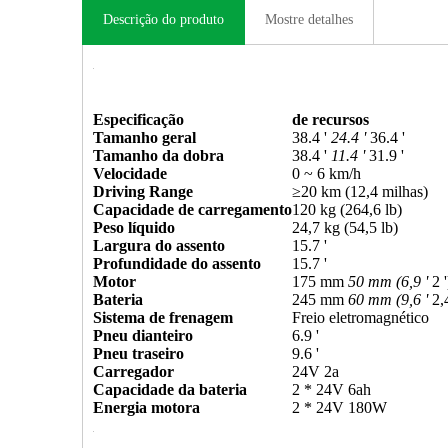
Descrição do produto
Mostre detalhes
Especificação
de recursos
Tamanho geral
38.4 '
24.4 '
36.4 '
Tamanho da dobra
38.4 '
11.4 '
31.9 '
Velocidade
0 ~ 6 km/h
Driving Range
≥20 km (12,4 milhas)
Capacidade de carregamento
120 kg (264,6 lb)
Peso líquido
24,7 kg (54,5 lb)
Largura do assento
15.7 '
Profundidade do assento
15.7 '
Motor
175 mm
50 mm (6,9 '
2 
Bateria
245 mm
60 mm (9,6 '
2,
Sistema de frenagem
Freio eletromagnético
Pneu dianteiro
6.9 '
Pneu traseiro
9.6 '
Carregador
24V 2a
Capacidade da bateria
2 * 24V 6ah
Energia motora
2 * 24V 180W