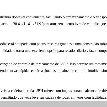
utura dobrável conveniente, facilitando o armazenamento e o transpor
acto de 38.4 'x11.4 ' x31.9 'para armazenamento livre de complicações 
 rodas está equipada com pneus traseiros grandes e uma construção robus
rsatilidade o torna uma excelente opção para recados diários, fazer compra
avançado de controle de torneamento de 360 °. Isso permite um movim
ndo curvas rápidas em áreas lotadas, o painel de controle intuitivo simp
eis, a cadeira de rodas JBH oferece um impressionante alcance de driv
, permitindo que você leve sua cadeira de rodas em voos com facilidade